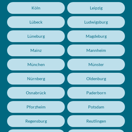
Köln
Leipzig
Lübeck
Ludwigsburg
Lüneburg
Magdeburg
Mainz
Mannheim
München
Münster
Nürnberg
Oldenburg
Osnabrück
Paderborn
Pforzheim
Potsdam
Regensburg
Reutlingen