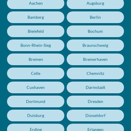
Aachen
Augsburg
Bamberg
Berlin
Bielefeld
Bochum
Bonn-Rhein-Sieg
Braunschweig
Bremen
Bremerhaven
Celle
Chemnitz
Cuxhaven
Darmstadt
Dortmund
Dresden
Duisburg
Düsseldorf
Erding
Erlangen