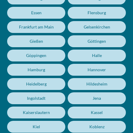
Essen
Flensburg
Frankfurt am Main
Gelsenkirchen
Gießen
Göttingen
Göppingen
Halle
Hamburg
Hannover
Heidelberg
Hildesheim
Ingolstadt
Jena
Kaiserslautern
Kassel
Kiel
Koblenz