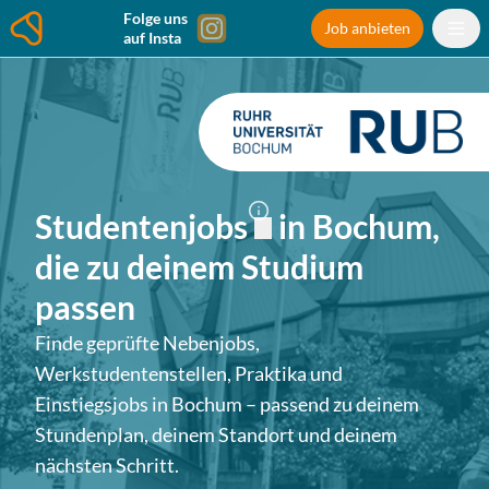
Folge uns
Job anbieten
auf Insta
Studentenjobs
in
Bochum
,
die zu deinem Studium
passen
Finde geprüfte Nebenjobs,
Werkstudentenstellen, Praktika und
Einstiegsjobs in
Bochum
– passend zu deinem
Stundenplan, deinem Standort und deinem
nächsten Schritt.