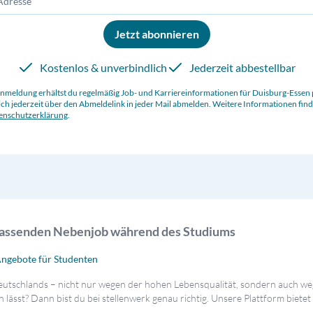
Jetzt abonnieren
Kostenlos & unverbindlich
Jederzeit abbestellbar
Anmeldung erhältst du regelmäßig Job- und Karriereinformationen für
Duisburg-Essen
ch jederzeit über den Abmeldelink in jeder Mail abmelden. Weitere Informationen find
enschutzerklärung
.
passenden Nebenjob während des Studiums
Angebote für Studenten
utschlands – nicht nur wegen der hohen Lebensqualität, sondern auch we
 lässt? Dann bist du bei stellenwerk genau richtig. Unsere Plattform bietet 