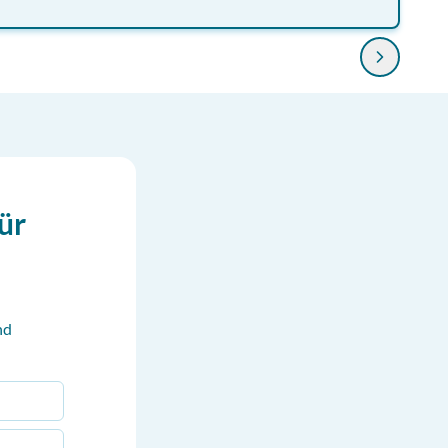
ür
nd