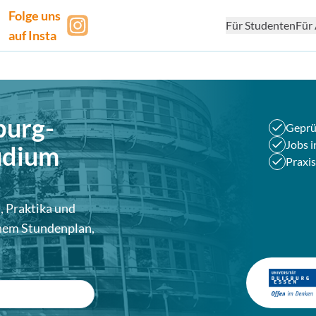
Folge uns
Für Studenten
Für 
auf Insta
burg-
Geprü
Jobs i
tudium
Praxis
, Praktika und
nem Stundenplan,