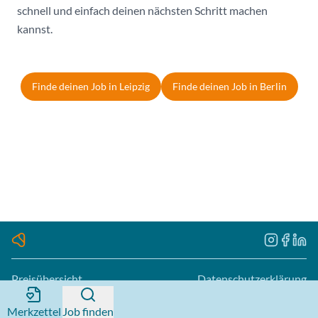
schnell und einfach deinen nächsten Schritt machen
kannst.
Finde deinen Job in Leipzig
Finde deinen Job in Berlin
Preisübersicht
Datenschutzerklärung
FAQ
AGB
Merkzettel
Job finden
Standorte
Impressum