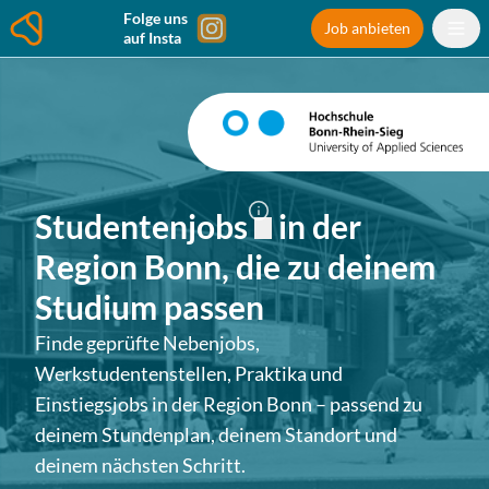
Folge uns
Job anbieten
auf Insta
Studentenjobs
in
der
Region Bonn
, die zu deinem
Studium passen
Finde geprüfte Nebenjobs,
Werkstudentenstellen, Praktika und
Einstiegsjobs in
der Region Bonn
– passend zu
deinem Stundenplan, deinem Standort und
deinem nächsten Schritt.