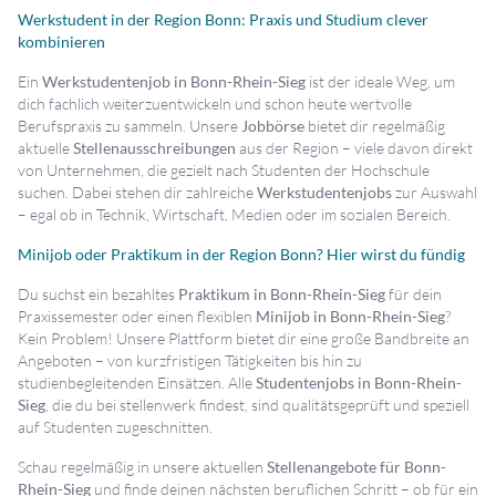
Werkstudent in der Region Bonn: Praxis und Studium clever
kombinieren
Ein
Werkstudentenjob in Bonn-Rhein-Sieg
ist der ideale Weg, um
dich fachlich weiterzuentwickeln und schon heute wertvolle
Berufspraxis zu sammeln. Unsere
Jobbörse
bietet dir regelmäßig
aktuelle
Stellenausschreibungen
aus der Region – viele davon direkt
von Unternehmen, die gezielt nach Studenten der Hochschule
suchen. Dabei stehen dir zahlreiche
Werkstudentenjobs
zur Auswahl
– egal ob in Technik, Wirtschaft, Medien oder im sozialen Bereich.
Minijob oder Praktikum in der Region Bonn? Hier wirst du fündig
Du suchst ein bezahltes
Praktikum in Bonn-Rhein-Sieg
für dein
Praxissemester oder einen flexiblen
Minijob in Bonn-Rhein-Sieg
?
Kein Problem! Unsere Plattform bietet dir eine große Bandbreite an
Angeboten – von kurzfristigen Tätigkeiten bis hin zu
studienbegleitenden Einsätzen. Alle
Studentenjobs in Bonn-Rhein-
Sieg
, die du bei stellenwerk findest, sind qualitätsgeprüft und speziell
auf Studenten zugeschnitten.
Schau regelmäßig in unsere aktuellen
Stellenangebote für Bonn-
Rhein-Sieg
und finde deinen nächsten beruflichen Schritt – ob für ein