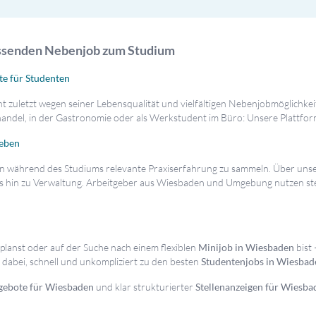
passenden Nebenjob zum Studium
te für Studenten
ht zuletzt wegen seiner Lebensqualität und vielfältigen Nebenjobmöglichk
elhandel, in der Gastronomie oder als Werkstudent im Büro: Unsere Plattfor
leben
chon während des Studiums relevante Praxiserfahrung zu sammeln. Über uns
s hin zu Verwaltung. Arbeitgeber aus Wiesbaden und Umgebung nutzen st
planst oder auf der Suche nach einem flexiblen
Minijob in Wiesbaden
bist 
r dabei, schnell und unkompliziert zu den besten
Studentenjobs in Wiesbad
gebote für Wiesbaden
und klar strukturierter
Stellenanzeigen für Wiesba