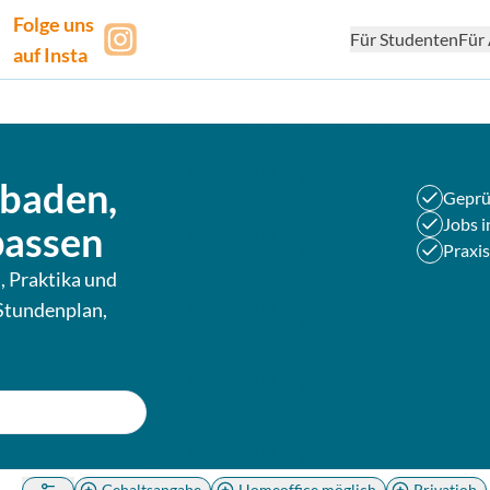
Folge uns
Für Studenten
Für 
auf Insta
baden
,
Geprü
Jobs i
passen
Praxis
, Praktika und
Stundenplan,
Gehaltsangabe
Homeoffice möglich
Privatjob