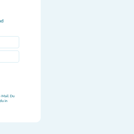
nd
-Mail. Du
du in