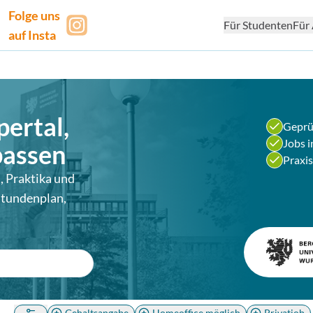
Folge uns
Für Studenten
Für 
auf Insta
ertal
,
Geprü
Jobs i
passen
Praxis
, Praktika und
Stundenplan,
Gehaltsangabe
Homeoffice möglich
Privatjob