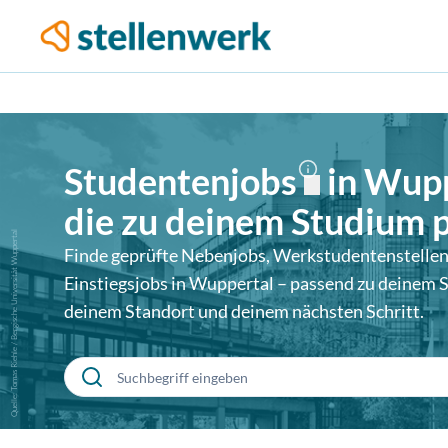
Studentenjobs
in
Wupp
die zu deinem Studium 
Quelle: Tomas Riehle / Bergische Universität Wuppertal
Finde geprüfte Nebenjobs, Werkstudentenstellen
Einstiegsjobs in
Wuppertal
– passend zu deinem 
deinem Standort und deinem nächsten Schritt.