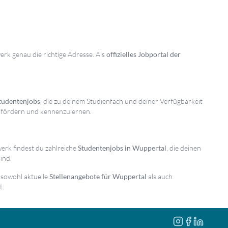
werk genau die richtige Adresse. Als
offizielles Jobportal der
tudentenjobs
, die zu deinem Studienfach und deiner Verfügbarkeit
zu fördern und kennenzulernen.
nwerk findest du zahlreiche
Studentenjobs in Wuppertal
, die deinen
ind.
 sowohl aktuelle
Stellenangebote für Wuppertal
als auch
t.