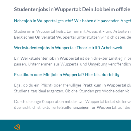
Studentenjobs in Wuppertal: Dein Job beim offizie
Nebenjob in Wuppertal gesucht? Wir haben die passenden Ange
Studieren in Wuppertal heißt: Lernen mit Aussicht – und Arbeiten
Bergischen Universität Wuppertal
unterstützen wir dich dabei, de
Werkstudentenjobs in Wuppertal: Theorie trifft Arbeitswelt
Ein
Werkstudentenjob in Wuppertal
ist dein direkter Einstieg i
passen. Unternehmen aus Wuppertal und Umgebung veröffentlich
Praktikum oder Minijob in Wuppertal? Hier bist du richtig
Egal, ob du ein Pflicht- oder freiwilliges
Praktikum in Wuppertal
pl
Studienalltag ideal ergänzen. Ob drei Stunden pro Woche oder Vollze
Durch die enge Kooperation mit der Uni Wuppertal bietet stellenw
übersichtlich strukturierte
Stellenanzeigen für Wuppertal
, auf di