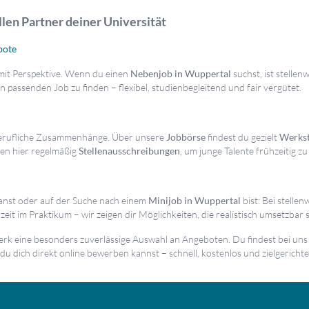
llen Partner deiner Universität
bote
 mit Perspektive. Wenn du einen
Nebenjob in Wuppertal
suchst, ist stellen
n passenden Job zu finden – flexibel, studienbegleitend und fair vergütet.
n berufliche Zusammenhänge. Über unsere
Jobbörse
findest du gezielt
Werks
en hier regelmäßig
Stellenausschreibungen
, um junge Talente frühzeitig 
anst oder auf der Suche nach einem
Minijob in Wuppertal
bist: Bei stelle
it im Praktikum – wir zeigen dir Möglichkeiten, die realistisch umsetzbar s
erk eine besonders zuverlässige Auswahl an Angeboten. Du findest bei uns
e du dich direkt online bewerben kannst – schnell, kostenlos und zielgerichte