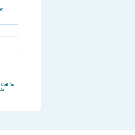
nd
-Mail. Du
du in