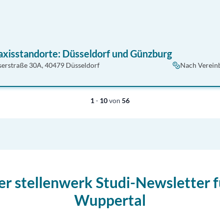
raxisstandorte: Düsseldorf und Günzburg
serstraße 30A, 40479 Düsseldorf
Nach Verein
1
-
10
von
56
er stellenwerk Studi-Newsletter f
Wuppertal