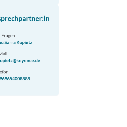
prechpartner:in
i Fragen
au Sarra Kopietz
Mail
kopietz@keyence.de
lefon
969654008888