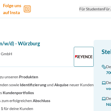
Folge uns
Für Studenten
Für 
auf Insta
(m/w/d)
-
Würzburg
Ste
 GmbH
De
70
zu unseren
Produkten
De
nden sowie
Identifizierung
und
Akquise
neuer Kunden
vo
es
Kundenportfolios
De
s zum erfolgreichen
Abschluss
Nü
 1
für deine Kunden