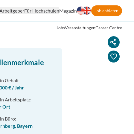
Arbeitgeber
Für Hochschulen
Magazin
Job anbieten
Jobs
Veranstaltungen
Career Centre
llenmerkmale
in Gehalt
000 € / Jahr
in Arbeitsplatz:
r Ort
in Büro:
rnberg, Bayern