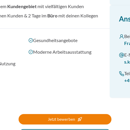
inem
Kundengebiet
mit vielfältigen Kunden
inen Kunden & 2 Tage im
Büro
mit deinen Kollegen
Ans
Be
Gesundheitsangebote
Fr
Moderne Arbeitsausstattung
E-
s.
Nutzung
Te
+4
Jetzt bewerben