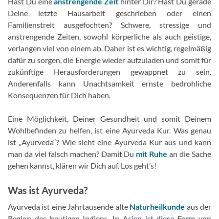
Hast Du eine
anstrengende Zeit
hinter Dir? Hast Du gerade
Deine letzte Hausarbeit geschrieben oder einen
Familienstreit ausgefochten? Schwere, stressige und
anstrengende Zeiten, sowohl körperliche als auch geistige,
verlangen viel von einem ab. Daher ist es wichtig, regelmäßig
dafür zu sorgen, die Energie wieder aufzuladen und somit für
zukünftige Herausforderungen gewappnet zu sein.
Anderenfalls kann Unachtsamkeit ernste bedrohliche
Konsequenzen für Dich haben.
Eine Möglichkeit, Deiner Gesundheit und somit Deinem
Wohlbefinden zu helfen, ist eine Ayurveda Kur. Was genau
ist „Ayurveda“? Wie sieht eine Ayurveda Kur aus und kann
man da viel falsch machen? Damit Du
mit Ruhe
an die Sache
gehen kannst, klären wir Dich auf. Los geht’s!
Was ist Ayurveda?
Ayurveda ist eine Jahrtausende alte
Naturheilkunde
aus der
Region des heutigen Indiens. In Asien ist diese Form von