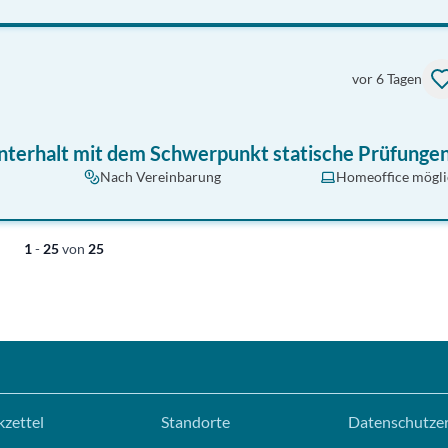
vor 6 Tagen
unterhalt mit dem Schwerpunkt statische Prüfunge
Nach Vereinbarung
Homeoffice mögli
1
-
25
von
25
zettel
Standorte
Datenschutze