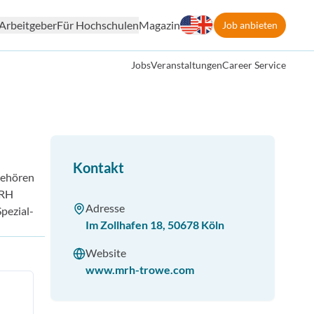
Arbeitgeber
Für Hochschulen
Magazin
Job anbieten
Jobs
Veranstaltungen
Career Service
Kontakt
ge­hören
MRH
Adresse
pezial­
Im Zollhafen 18
,
50678
Köln
Website
www.mrh-trowe.com