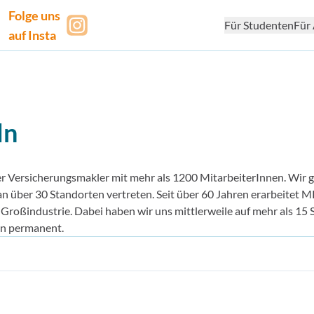
Folge uns
Für Studenten
Für 
auf Insta
ln
er Ver­sicherungs­makler mit mehr als 1200 MitarbeiterInnen. Wir 
n über 30 Standorten vertreten. Seit über 60 Jahren erarbeitet 
oß­industrie. Dabei haben wir uns mittlerweile auf mehr als 15 S
gen permanent.