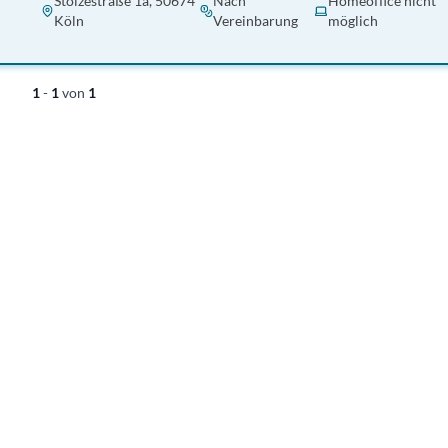
Stolzestraße 1a, 50674
Nach
Homeoffice nicht
Köln
Vereinbarung
möglich
1
-
1
von
1