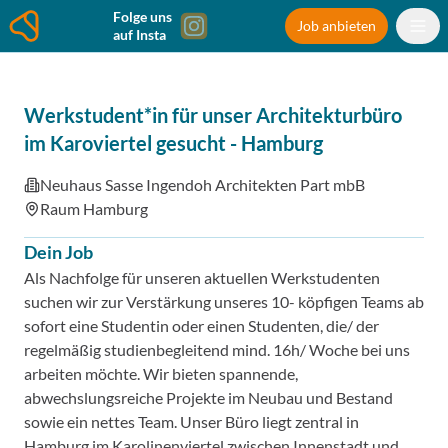
Folge uns
Job anbieten
auf Insta
Werkstudent*in für unser Architekturbüro
im Karoviertel gesucht
-
Hamburg
Neuhaus Sasse Ingendoh Architekten Part mbB
Raum Hamburg
Dein Job
Als Nachfolge für unseren aktuellen Werkstudenten
suchen wir zur Verstärkung unseres 10- köpfigen Teams ab
sofort eine Studentin oder einen Studenten, die/ der
regelmäßig studienbegleitend mind. 16h/ Woche bei uns
arbeiten möchte. Wir bieten spannende,
abwechslungsreiche Projekte im Neubau und Bestand
sowie ein nettes Team. Unser Büro liegt zentral in
Hamburg im Karolinenviertel zwischen Innenstadt und