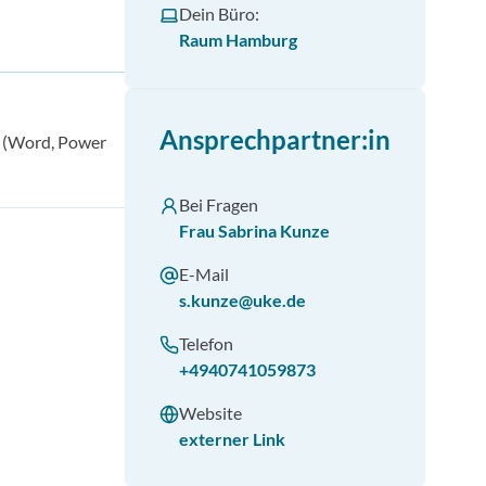
Dein Büro:
Raum Hamburg
Ansprechpartner:in
n (Word, Power
Bei Fragen
Frau Sabrina Kunze
E-Mail
s.kunze@uke.de
Telefon
+4940741059873
Website
externer Link