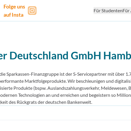
Folge uns
Für Studenten
Für 
auf Insta
ner Deutschland GmbH
Hamb
die Sparkassen-Finanz­gruppe ist der S-Service­partner mit über 1.
­performante Markt­folge­produkte. Wir beschleunigen und digitalis
isierte Produkte (bspw. Auslands­zahlungsverkehr, Meldewesen, 
odernen Technologien an und erreichen und begeistern so Millio
keit des Rück­grats der deutschen Banken­welt.