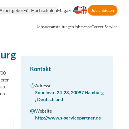
Arbeitgeber
Für Hochschulen
Magazin
Job anbieten
Jobs
Veranstaltungen
Jobmesse
Career Service
urg
Kontakt
700
ieren
Adresse
Bau­
Sonninstr. 24-28
,
20097
Hamburg
nen
,
Deutschland
Website
http://www.s-servicepartner.de