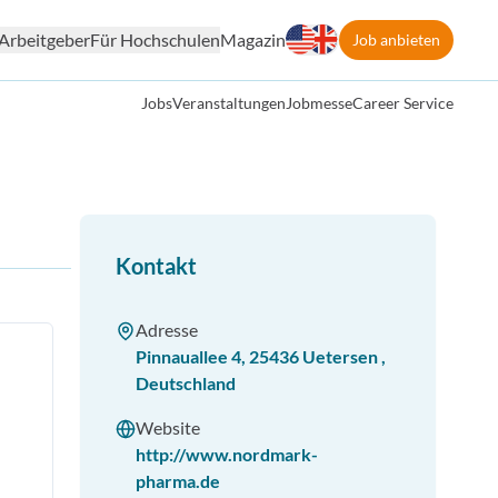
Arbeitgeber
Für Hochschulen
Magazin
Job anbieten
Jobs
Veranstaltungen
Jobmesse
Career Service
Kontakt
Adresse
Pinnauallee 4
,
25436
Uetersen
,
Deutschland
Website
http://www.nordmark-
pharma.de