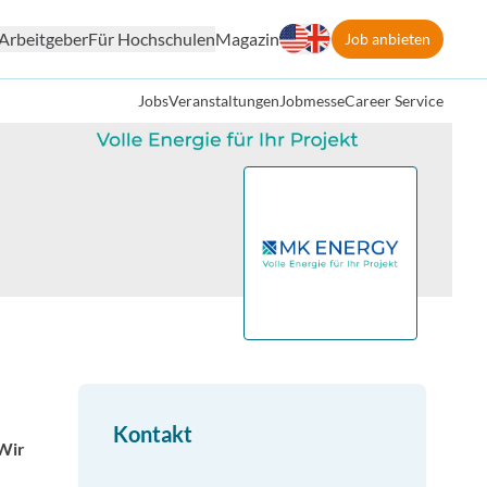
Arbeitgeber
Für Hochschulen
Magazin
Job anbieten
Jobs
Veranstaltungen
Jobmesse
Career Service
Kontakt
 Wir