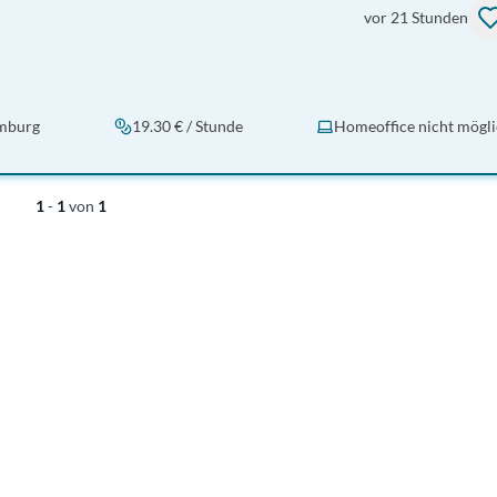
vor 21 Stunden
mburg
19.30 € / Stunde
Homeoffice nicht mögl
1
-
1
von
1