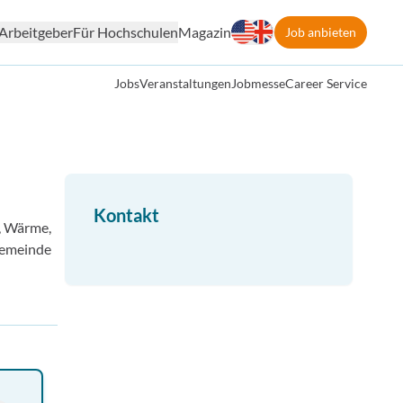
Arbeitgeber
Für Hochschulen
Magazin
Job anbieten
Jobs
Veranstaltungen
Jobmesse
Career Service
Kontakt
, Wärme,
 Gemeinde