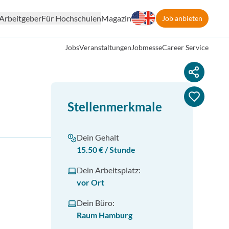
Arbeitgeber
Für Hochschulen
Magazin
Job anbieten
Jobs
Veranstaltungen
Jobmesse
Career Service
Stellenmerkmale
Dein Gehalt
15.50 € / Stunde
Dein Arbeitsplatz:
vor Ort
Dein Büro:
Raum Hamburg