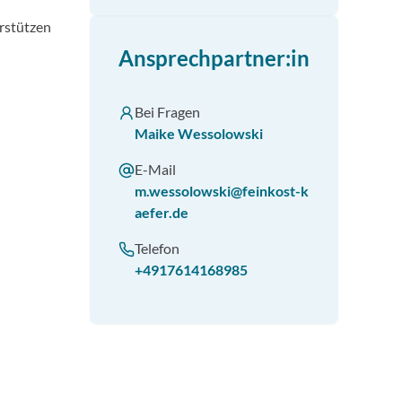
erstützen
Ansprechpartner:in
Bei Fragen
Maike Wessolowski
E-Mail
m.wessolowski@feinkost-k
aefer.de
Telefon
+4917614168985