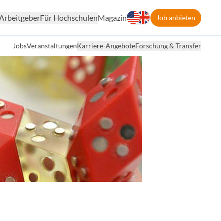
Arbeitgeber
Für Hochschulen
Magazin
Job anbieten
Jobs
Veranstaltungen
Karriere-Angebote
Forschung & Transfer