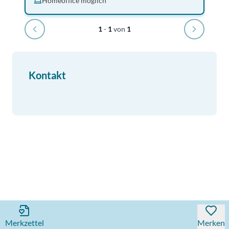
Homeoffice möglich
1
-
1
von
1
Kontakt
Merkzettel
Merken