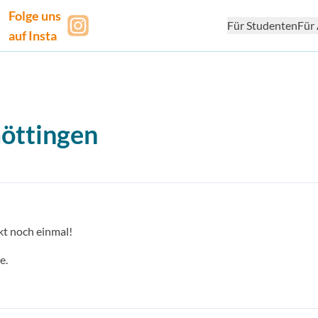
Folge uns
Für Studenten
Für 
auf Insta
öttingen
kt noch einmal!
e.