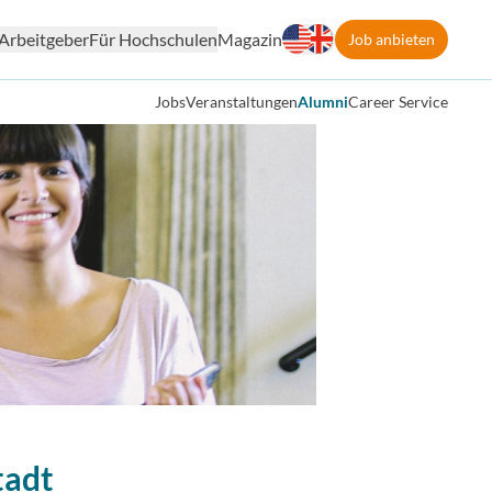
Arbeitgeber
Für Hochschulen
Magazin
Job anbieten
Jobs
Veranstaltungen
Alumni
Career Service
tadt