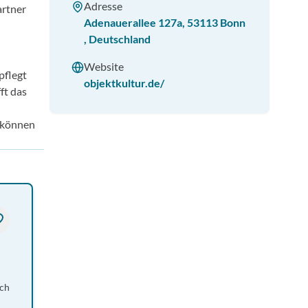
Adresse
artner
Adenauerallee 127a
,
53113
Bonn
,
Deutschland
Website
pflegt
objektkultur.de/
ft das
r können
ch