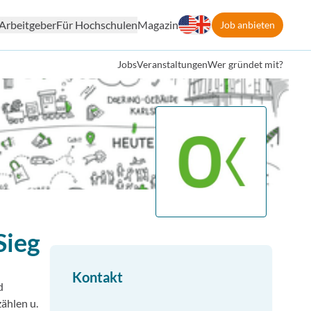
Arbeitgeber
Für Hochschulen
Magazin
Job anbieten
Jobs
Veranstaltungen
Wer gründet mit?
Sieg
Kontakt
d
ählen u.