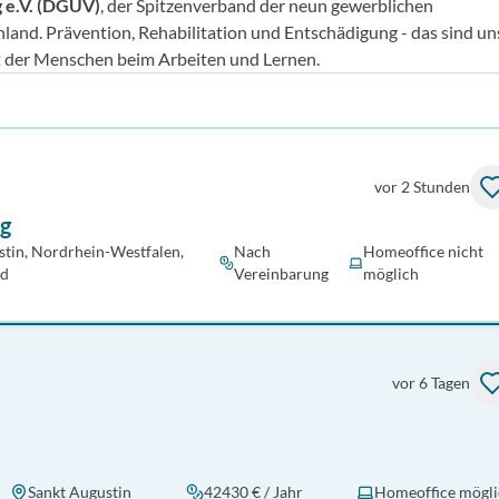
g e.V. (DGUV)
, der Spitzenverband der neun gewerblichen
and. Prävention, Rehabilitation und Entschädigung - das sind un
t der Menschen beim Arbeiten und Lernen.
vor 2 Stunden
ng
stin, Nordrhein-Westfalen,
Nach
Homeoffice nicht
nd
Vereinbarung
möglich
vor 6 Tagen
Sankt Augustin
42430 € / Jahr
Homeoffice mögli