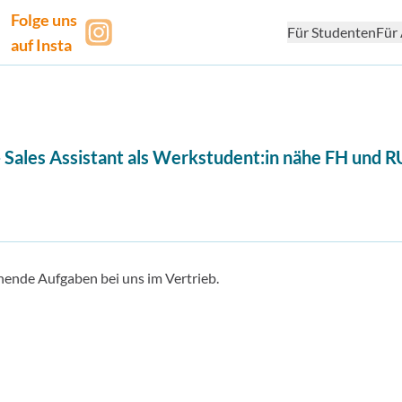
Folge uns
Für Studenten
Für 
auf Insta
 - Sales Assistant als Werkstudent:in nähe FH und 
nende Aufgaben bei uns im Vertrieb.