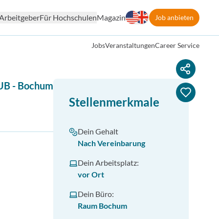
Arbeitgeber
Für Hochschulen
Magazin
Job anbieten
Jobs
Veranstaltungen
Career Service
RUB
-
Bochum
Stellenmerkmale
Dein Gehalt
Nach Vereinbarung
Dein Arbeitsplatz:
vor Ort
Dein Büro:
Raum Bochum