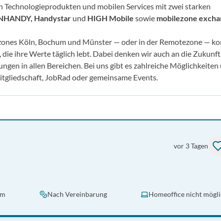
on Technologieprodukten und mobilen Services mit zwei starken
INHANDY, Handystar
und
HIGH Mobile
sowie
mobilezone excha
kzones Köln, Bochum und Münster — oder in der Remotezone — k
die ihre Werte täglich lebt. Dabei denken wir auch an die Zukunf
en in allen Bereichen. Bei uns gibt es zahlreiche Möglichkeiten 
tgliedschaft, JobRad oder gemeinsame Events.
vor 3 Tagen
um
Nach Vereinbarung
Homeoffice nicht mögl