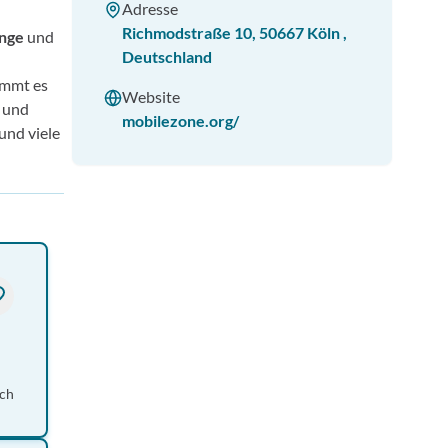
Adresse
Richmodstraße 10
,
50667
Köln
,
nge
und
Deutschland
ommt es
Website
t und
mobilezone.org/
und viele
ich