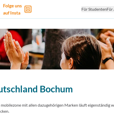
Folge uns
Für Studenten
Für 
auf Insta
utschland
Bochum
. mobilezone mit allen dazugehörigen Marken läuft eigenständig we
ücken.