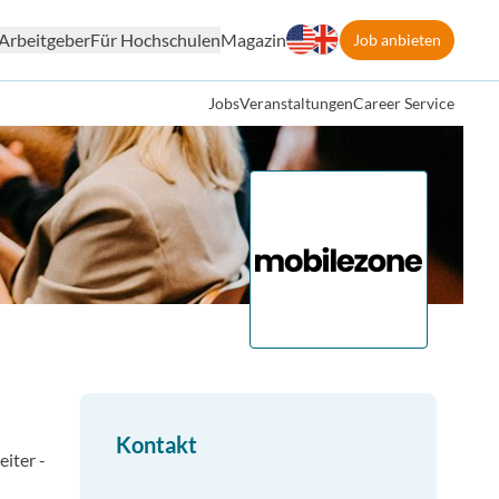
Arbeitgeber
Für Hochschulen
Magazin
Job anbieten
Jobs
Veranstaltungen
Career Service
Kontakt
iter -