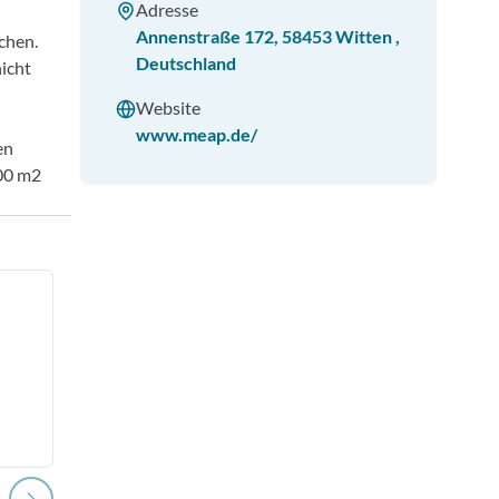
Adresse
Annenstraße 172
,
58453
Witten
,
chen.
Deutschland
nicht
Website
www.meap.de/
en
000 m2