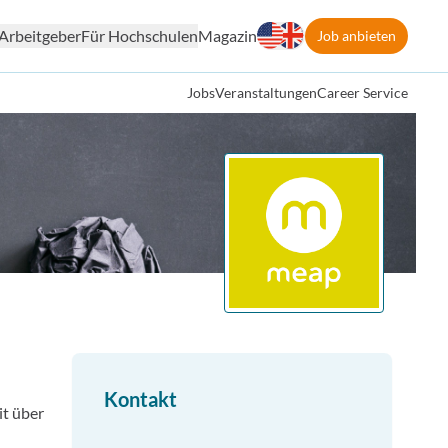
Arbeitgeber
Für Hochschulen
Magazin
Job anbieten
Jobs
Veranstaltungen
Career Service
Kontakt
it über