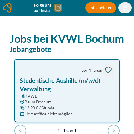
Folge uns
Job anbieten
auf Insta
Jobs bei
KVWL
Bochum
Jobangebote
vor 4 Tagen
Studentische Aushilfe (m/w/d)
Verwaltung
KVWL
Raum Bochum
13.90 € / Stunde
Homeoffice nicht möglich
1
-
1
von
1