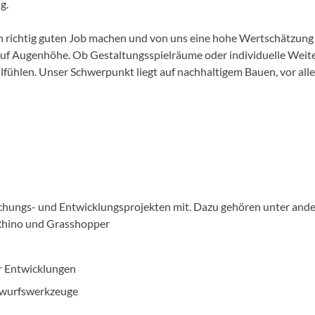
ng.
en richtig guten Job machen und von uns eine hohe Wertschätzung 
s auf Augenhöhe. Ob Gestaltungsspielräume oder individuelle Weit
hlfühlen. Unser Schwerpunkt liegt auf nachhaltigem Bauen, vor all
schungs- und Entwicklungsprojekten mit. Dazu gehören unter and
Rhino und Grasshopper
er Entwicklungen
ntwurfswerkzeuge