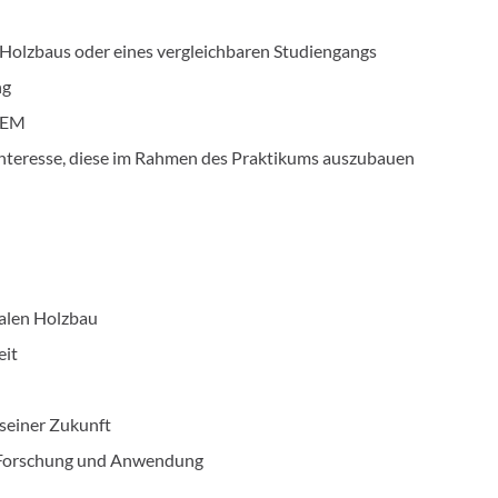
 Holzbaus oder eines vergleichbaren Studiengangs
ng
FEM
Interesse, diese im Rahmen des Praktikums auszubauen
talen Holzbau
eit
seiner Zukunft
n Forschung und Anwendung