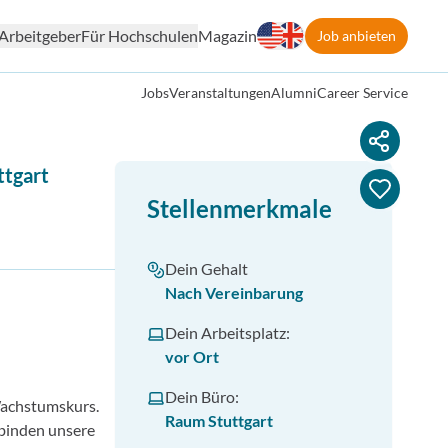
Arbeitgeber
Für Hochschulen
Magazin
Job anbieten
Jobs
Veranstaltungen
Alumni
Career Service
ttgart
Stellenmerkmale
Dein Gehalt
Nach Vereinbarung
Dein Arbeitsplatz:
vor Ort
Dein Büro:
 Wachstumskurs.
Raum Stuttgart
rbinden unsere