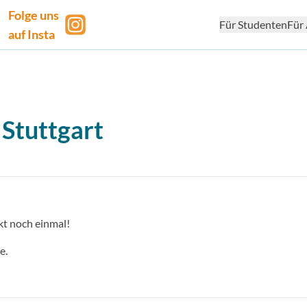
Folge uns
Für Studenten
Für 
auf Insta
 Stuttgart
kt noch einmal!
e.