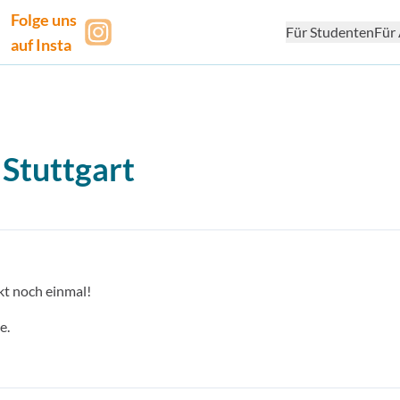
Folge uns
Für Studenten
Für 
auf Insta
 Stuttgart
kt noch einmal!
e.