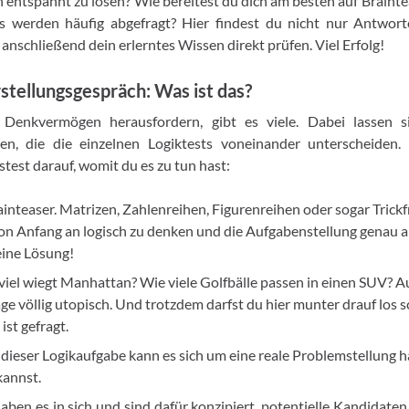
entspannt zu lösen? Wie bereitest du dich am besten auf Brainte
s werden häufig abgefragt? Hier findest du nicht nur Antwort
anschließend dein erlerntes Wissen direkt prüfen. Viel Erfolg!
stellungsgespräch: Was ist das?
 Denkvermögen herausfordern, gibt es viele. Dabei lassen si
nen, die die einzelnen Logiktests voneinander unterscheiden
test darauf, womit du es zu tun hast:
ainteaser. Matrizen, Zahlenreihen, Figurenreihen oder sogar Trickf
, von Anfang an logisch zu denken und die Aufgabenstellung gena
keine Lösung!
viel wiegt Manhattan? Wie viele Golfbälle passen in einen SUV? Au
age völlig utopisch. Und trotzdem darfst du hier munter drauf los 
ist gefragt.
 dieser Logikaufgabe kann es sich um eine reale Problemstellung h
kannst.
haben es in sich und sind dafür konzipiert, potentielle Kandidate