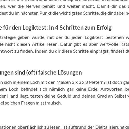
nnen, wer die Nerven behält und weiter macht. Damit dir das 
dest du im nächsten Punkt die wichtigsten Schritte, die dir dabei h
 für den Logiktest: In 4 Schritten zum Erfolg
trategie geben würde, mit der du jeden Logiktest bestehen w
e nicht diesen Artikel lesen. Dafür gibt es aber wertvolle Rats
Antwort zu finden. Indem du dir diese Schritte einprägst, findest 
ngen sind (oft) falsche Lösungen
en sich in einem Loch mit den Maßen 3 x 3 x 3 Metern? Ist doch ga
inem Loch befindet sich nämlich gar keine Erde. Antworten, b
der Hand liegt, testen deine Geduld und deinen Grad an Selbstre
ei solchen Fragen misstrauisch.
tionen oberflächlich zu lesen, ist aufgrund der Digitalisierung 