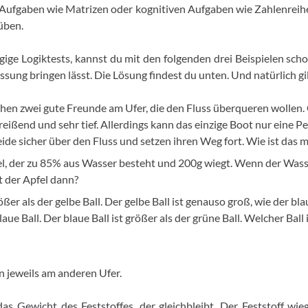
Aufgaben wie Matrizen oder kognitiven Aufgaben wie Zahlenreih
 üben.
ige Logiktests, kannst du mit den folgenden drei Beispielen sch
ssung bringen lässt. Die Lösung findest du unten. Und natürlich g
hen zwei gute Freunde am Ufer, die den Fluss überqueren wollen.
s reißend und sehr tief. Allerdings kann das einzige Boot nur eine P
e sicher über den Fluss und setzen ihren Weg fort. Wie ist das m
el, der zu 85% aus Wasser besteht und 200g wiegt. Wenn der Was
gt der Apfel dann?
rößer als der gelbe Ball. Der gelbe Ball ist genauso groß, wie der bla
blaue Ball. Der blaue Ball ist größer als der grüne Ball. Welcher Ball
n jeweils am anderen Ufer.
das Gewicht des Feststoffes, der gleichbleibt. Der Feststoff wi