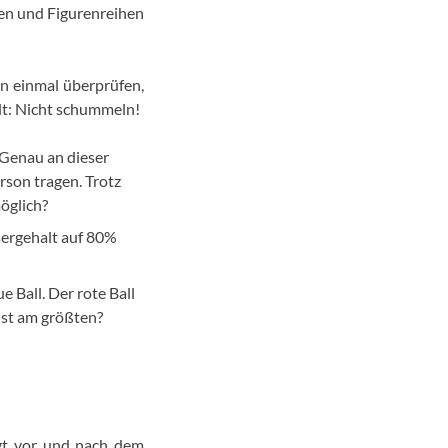
en und Figurenreihen
on einmal überprüfen,
ilt: Nicht schummeln!
 Genau an dieser
erson tragen. Trotz
öglich?
sergehalt auf 80%
ue Ball. Der rote Ball
 ist am größten?
egt vor und nach dem