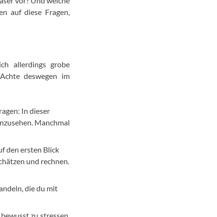
aser vor? Und welche
en auf diese Fragen,
ch allerdings grobe
. Achte deswegen im
ragen: In dieser
u anzusehen. Manchmal
f den ersten Blick
schätzen und rechnen.
andeln, die du mit
n bewusst zu stressen.