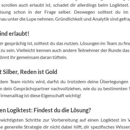
scrollen auch erlaubt ist, schadet dir allerdings beim Logiktes
ösung schon in der Frage selber. Deswegen solltest du im 
au unter die Lupe nehmen. Gründlichkeit und Analytik sind gefra
ind erlaubt!
gesprächig ist, solltest du das nutzen. Lösungen im Team zu finden
zu sein. Vielleicht kennen auch andere Teilnehmer der Runde das 
könnt ihr gemeinsam daran tüfteln.
 Silber, Reden ist Gold
dem Team nichts wird, darfst du trotzdem deine Überlegungen
ann dein Gesprächspartner nachvollziehen, wie du zu bestimmte
Firmenalltag ist diese Eigenschaft wichtig!
den Logiktest: Findest du die Lösung?
 wichtigsten Schritte zur Vorbereitung auf einen Logiktest im V
se generelle Strategie dir nicht dabei hilft, dir spezifisches Wis