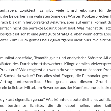
laufgaben, Logiktest: Es gibt viele Umschreibungen für d
, die Bewerbern im wahrsten Sinne des Wortes Kopfzerbrechen ber
äch bis dahin hervorragend gelaufen, aber auf einmal kommt da
 einfach nicht die perfekte Lösung parat hast. Was machst du jetz
losigkeit ist sonst eine ganz gute Strategie, aber wenn echte Lös
 weiter. Zum Glück geht es bei Logikaufgaben nicht nur um die rich
munikationsstärke, Teamfähigkeit und analytische Stärken: All d
äufen des Durchschnittsbewerbers. Klingt ziemlich vielversprec
r Praxis aus? Wie reagierst du, wenn du vor einem unlösbaren Pro
s? Suchst du weiter? Das alles sind Fragen, die Personaler gern
ertrag unterschreibst. Und genau aus diesem Grund s
 ein beliebtes Mittel, um Bewerber aus der Komfortzone zu locke
Logiktest eigentlich genau? Was könnte da potentiell alles auf dic
s bestimmte Schritte, die dir dabei helfen, eine knif