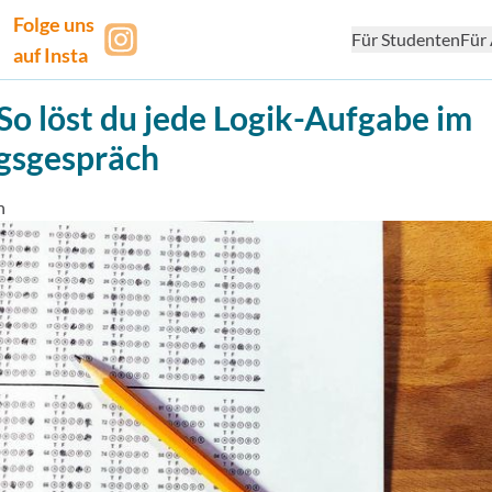
Folge uns
Für Studenten
Für 
auf Insta
 So löst du jede Logik-Aufgabe im
ngsgespräch
h