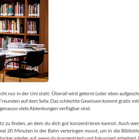
icht nur in der Uni statt: Überall wird gelernt (oder eben aufgesc
 Freunden auf dem Sofa: Das schlechte Gewissen kommt gratis mit.
 genauso viele Ablenkungen verfügbar sind.
latz zu finden, an dem du dich gut konzentrieren kannst. Auch we
mal 20 Minuten in der Bahn verbringen musst, um in die Bibliot
locker wieder auf, wenn du konzentriert und fokussiert arbeitest. 