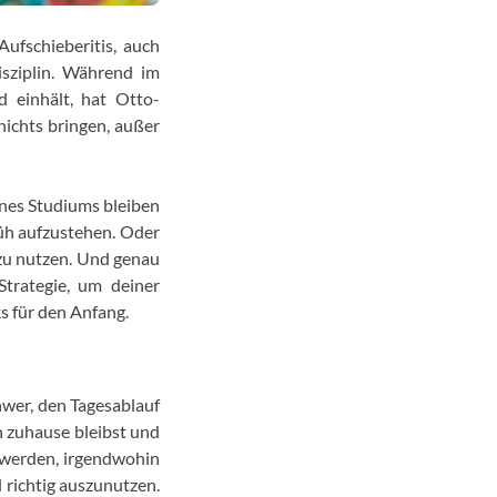
ufschieberitis, auch
isziplin. Während im
 einhält, hat Otto-
nichts bringen, außer
ines Studiums bleiben
rüh aufzustehen. Oder
g zu nutzen. Und genau
Strategie, um deiner
s für den Anfang.
hwer, den Tagesablauf
h zuhause bleibst und
t werden, irgendwohin
l richtig auszunutzen.