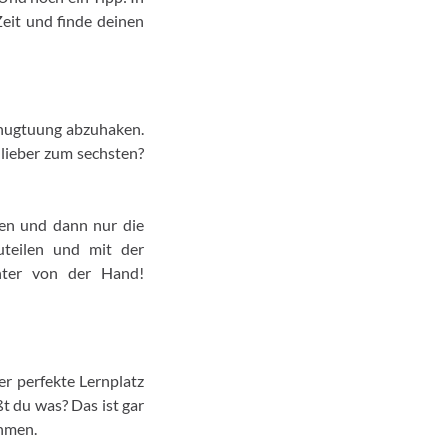
Zeit und finde deinen
Genugtuung abzuhaken.
 lieber zum sechsten?
iben und dann nur die
zuteilen und mit der
hter von der Hand!
er perfekte Lernplatz
t du was? Das ist gar
ähmen.