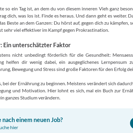
ute so ein Tag ist, an dem du von diesem inneren Vieh ganz besond
Frag dich, was los ist. Finde es heraus. Und dann geht es weiter. D
as Beste an dem Ganzen: Du hörst auf, gegen dich zu kämpfen, s
st sehr viel effektiver im Kampf gegen Prokrastination.
: Ein unterschätzter Faktor
stens nicht unbedingt förderlich für die Gesundheit: Mensaes
 helfen dir wenig dabei, ein ausgeglichenes Lernpensum zu
rung, Bewegung und Stress sind große Faktoren für den Erfolg de
s, bei der Ernährung zu beginnen. Meistens verändert sich dadurch
egung und Motivation. Hier lohnt es sich, mal ein Buch zur Ernä
in ganzes Studium verändern.
e nach einem neuen Job?
uche hier