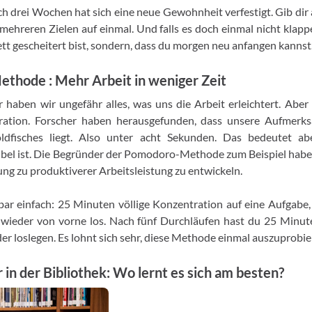
ach drei Wochen hat sich eine neue Gewohnheit verfestigt. Gib dir 
 mehreren Zielen auf einmal. Und falls es doch einmal nicht klapp
ett gescheitert bist, sondern, dass du morgen neu anfangen kannst
hode : Mehr Arbeit in weniger Zeit
er haben wir ungefähr alles, was uns die Arbeit erleichtert. Aber 
ration. Forscher haben herausgefunden, dass unsere Aufmerk
ldfisches liegt. Also unter acht Sekunden. Das bedeutet abe
ibel ist. Die Begründer der Pomodoro-Methode zum Beispiel habe
ung zu produktiverer Arbeitsleistung zu entwickeln.
bar einfach: 25 Minuten völlige Konzentration auf eine Aufgabe
wieder von vorne los. Nach fünf Durchläufen hast du 25 Minu
der loslegen. Es lohnt sich sehr, diese Methode einmal auszuprobie
in der Bibliothek: Wo lernt es sich am besten?