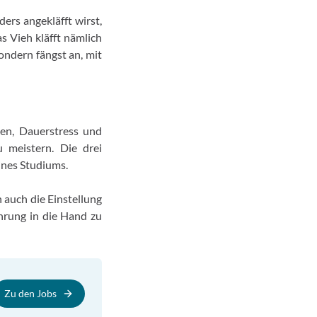
ers angekläfft wirst,
as Vieh kläfft nämlich
ondern fängst an, mit
sen, Dauerstress und
 meistern. Die drei
ines Studiums.
 auch die Einstellung
hrung in die Hand zu
Zu den Jobs