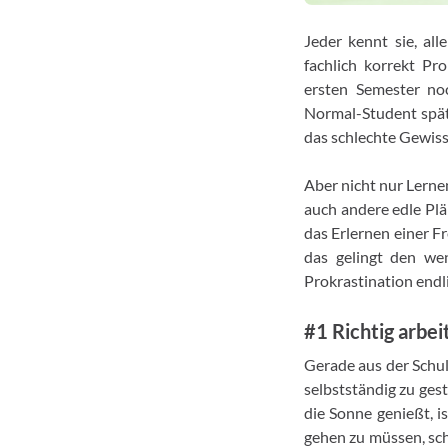
Jeder kennt sie, al
fachlich korrekt Pr
ersten Semester no
Normal-Student späte
das schlechte Gewiss
Aber nicht nur Lerne
auch andere edle Plä
das Erlernen einer Fr
das gelingt den wen
Prokrastination endl
#1 Richtig arbei
Gerade aus der Schul
selbstständig zu ges
die Sonne genießt, i
gehen zu müssen, schl