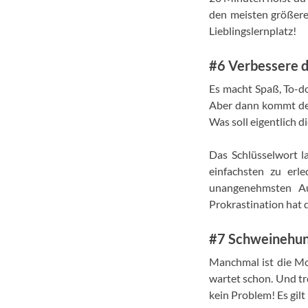
den meisten größeren
Lieblingslernplatz!
#6 Verbessere d
Es macht Spaß, To-do
Aber dann kommt der 
Was soll eigentlich d
Das Schlüsselwort la
einfachsten zu erle
unangenehmsten Au
Prokrastination hat 
#7 Schweinehun
Manchmal ist die Mot
wartet schon. Und tr
kein Problem! Es gil