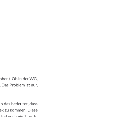
hoben). Ob in der WG,
 Das Problem ist nur,
nn das bedeutet, dass
hek zu kommen. Diese
Und noch ein Tipp: In