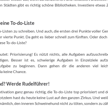
 Städten gibt es richtig schöne Bibliotheken. Investiere etwas 
eine To-do-Liste
-Listen zu schreiben. Und auch, die ersten drei Punkte voller 
vierte Punkt. Da geht es lieber schnell zum fünften. Oder doch
iese To-do-Liste?
utet: Priorisierung! Es nützt nichts, alle Aufgaben aufzuschre
digen. Besser ist es, schwierige Aufgaben in Einzelziele auf
fgabe zu beginnen. Dann gehen dir die anderen viel leic
da keine Chance.
d? Werde Rudelführer!
ivation ganz genau richtig, die To-do-Liste top priorisiert und d
otzdem hast du heute keine Lust auf den ganzen Zirkus. Und weiß
t nämlich, den inneren Schweinehund nicht zu töten, sondern zu z