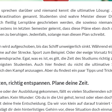
le sprechen darüber und niemand kennt die ultimative Lösung: A
okrastination genannt. Studenten sind wahre Meister dieser D
ch fleißig Lernpläne geschrieben werden, die sowieso niemand
stens im letzten Semester gelernt, dass diese Pläne eben doch 
en zu beruhigen. Jedenfalls, solange man diesen Plan schreibt.
n wird aufgeschoben, bis das Schiff unweigerlich sinkt. Während e
ne auf der Strecke. Sport zum Beispiel. Oder der ewige Vorsatz f
emdsprache. Egal, was es ist, es gilt, die Zeit des Studiums richti
igsten Studenten. Auch hier findest du nicht die ultimative 
ich den Kampf anzusagen. Aber du findest ein paar Tipps und Trick
ten, richtig entspannen. Plane deine Zeit.
e oder der Ausbildung gekommen, fällt es vielen Studierenden sc
talten. Kein Wunder: Ob du in die Uni gehst, lernst oder eben doc
st deine freie Entscheidung. Da wir von klein auf darauf trainier
ägt dir dein hinterlistiges Gehirn vor, diese Situation doch einma