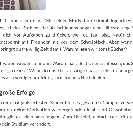
gt dir vor allem eins: Mit deiner Motivation stimmt irgendetw
et, ist das Problem des Aufschiebens sogar eine Hilfestellung. 
, dich vor Aufgaben zu drücken, weil du faul bist. Natürlich
entspannt mit Freunden als vor dem Schreibtisch. Aber wenn 
rbringst du freiwillig Zeit damit. Warum lesen wir sonst Bücher?
Motivation wieder zu finden. Warum hast du dich entschlossen, das
ristigen Ziele? Wenn du das klar vor Augen hast, stehst du morgen
 es also weniger um Tricks, sondern ums Nachdenken.
 große Erfolge
n zum organisiertesten Studenten des gesamten Campus zu werd
nn du deine Motivation wiedergefunden hast, sind Gewohnheit
b gilt es, klein anzufangen. Zum Beispiel, einfach nur früh 
 dein Studium verändert.