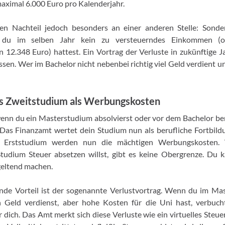
aximal 6.000 Euro pro Kalenderjahr.
en Nachteil jedoch besonders an einer anderen Stelle: Sonde
 du im selben Jahr kein zu versteuerndes Einkommen (
 12.348 Euro) hattest. Ein Vortrag der Verluste in zukünftige Jah
sen. Wer im Bachelor nicht nebenbei richtig viel Geld verdient un
as Zweitstudium als Werbungskosten
wenn du ein Masterstudium absolvierst oder vor dem Bachelor be
 Das Finanzamt wertet dein Studium nun als berufliche Fortbil
 Erststudium werden nun die mächtigen Werbungskosten.
Studium Steuer absetzen willst, gibt es keine Obergrenze. Du k
eltend machen.
ende Vorteil ist der sogenannte Verlustvortrag. Wenn du im Ma
n Geld verdienst, aber hohe Kosten für die Uni hast, verbuch
ür dich. Das Amt merkt sich diese Verluste wie ein virtuelles Steu