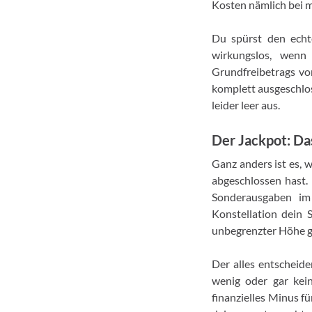
Kosten nämlich bei m
Du spürst den echt
wirkungslos, wenn
Grundfreibetrags von
komplett ausgeschlos
leider leer aus.
Der Jackpot: D
Ganz anders ist es, 
abgeschlossen hast.
Sonderausgaben im
Konstellation dein 
unbegrenzter Höhe g
Der alles entscheid
wenig oder gar kei
finanzielles Minus f