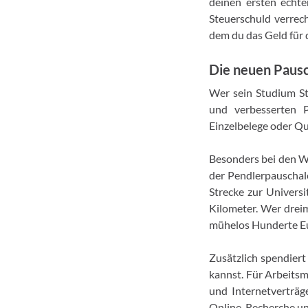
deinen ersten echte
Steuerschuld verrec
dem du das Geld für 
Die neuen Pausc
Wer sein Studium St
und verbesserten P
Einzelbelege oder Qu
Besonders bei den We
der Pendlerpauschale
Strecke zur Universi
Kilometer. Wer drei
mühelos Hunderte E
Zusätzlich spendiert
kannst. Für Arbeitsm
und Internetverträg
Online-Recherche un