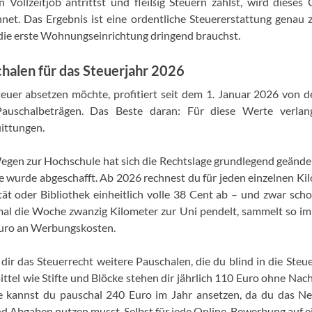
n Vollzeitjob antrittst und fleißig Steuern zahlst, wird dieses
hnet. Das Ergebnis ist eine ordentliche Steuererstattung genau 
die erste Wohnungseinrichtung dringend brauchst.
halen für das Steuerjahr 2026
euer absetzen möchte, profitiert seit dem 1. Januar 2026 von de
auschalbeträgen. Das Beste daran: Für diese Werte verlan
ittungen.
gen zur Hochschule hat sich die Rechtslage grundlegend geändert
 wurde abgeschafft. Ab 2026 rechnest du für jeden einzelnen Ki
tät oder Bibliothek einheitlich volle 38 Cent ab – und zwar sch
mal die Woche zwanzig Kilometer zur Uni pendelt, sammelt so im
uro an Werbungskosten.
 dir das Steuerrecht weitere Pauschalen, die du blind in die Steu
ittel wie Stifte und Blöcke stehen dir jährlich 110 Euro ohne Nach
e kannst du pauschal 240 Euro im Jahr ansetzen, da du das Netz
d Abgaben nutzen musst. Selbst für jede Online-Bewerbung auf e