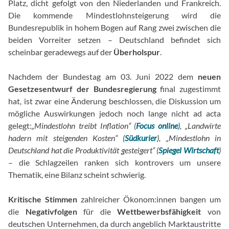
Platz, dicht gefolgt von den Niederlanden und Frankreich.
Die kommende Mindestlohnsteigerung wird die
Bundesrepublik in hohem Bogen auf Rang zwei zwischen die
beiden Vorreiter setzen – Deutschland befindet sich
scheinbar geradewegs auf der
Überholspur
.
Nachdem der Bundestag am 03. Juni 2022 dem
neuen
Gesetzesentwurf der Bundesregierung
final zugestimmt
hat, ist zwar eine Änderung beschlossen, die Diskussion um
mögliche Auswirkungen jedoch noch lange nicht ad acta
gelegt:
„Mindestlohn treibt Inflation“ (
Focus online
), „Landwirte
hadern mit steigenden Kosten“ (
Südkurier
), „Mindestlohn in
Deutschland hat die Produktivität gesteigert“ (
Spiegel Wirtschaft
)
– die Schlagzeilen ranken sich kontrovers um unsere
Thematik, eine Bilanz scheint schwierig.
Kritische Stimmen
zahlreicher Ökonom:innen bangen um
die
Negativfolgen
für die
Wettbewerbsfähigkeit
von
deutschen Unternehmen, da durch angeblich Marktaustritte