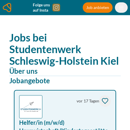
Folge uns
Job anbieten
auf Insta
Jobs bei
Studentenwerk
Schleswig-Holstein
Kiel
Über uns
Jobangebote
vor 17 Tagen
Helfer/in (m/w/d)