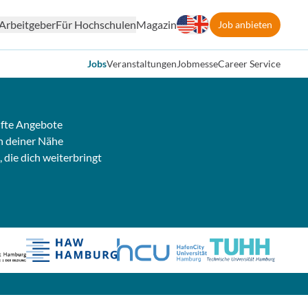
Arbeitgeber
Für Hochschulen
Magazin
Job anbieten
Jobs
Veranstaltungen
Jobmesse
Career Service
fte Angebote
n deiner Nähe
, die dich weiterbringt