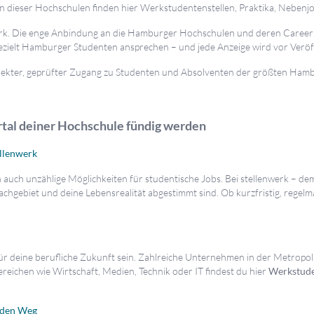
 dieser Hochschulen finden hier Werkstudentenstellen, Praktika, Nebenj
rk. Die enge Anbindung an die Hamburger Hochschulen und deren Career S
ezielt Hamburger Studenten ansprechen – und jede Anzeige wird vor Veröf
irekter, geprüfter Zugang zu Studenten und Absolventen der größten Ham
rtal deiner Hochschule fündig werden
llenwerk
 auch unzählige Möglichkeiten für studentische Jobs. Bei stellenwerk – d
Fachgebiet und deine Lebensrealität abgestimmt sind. Ob kurzfristig, regelm
für deine berufliche Zukunft sein. Zahlreiche Unternehmen in der Metro
reichen wie Wirtschaft, Medien, Technik oder IT findest du hier
Werkstude
r den Weg