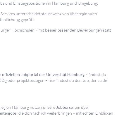
obs und Einstiegspositionen in Hamburg und Umgebung.
ervices unterscheidet stellenwerk von überregionalen
fentlichung geprüft.
burger Hochschulen – mit besser passenden Bewerbungen statt
em
offiziellen Jobportal der Universität Hamburg
– findest du
äßig oder projektbezogen – hier findest du den Job, der zu dir
polregion Hamburg nutzen unsere
Jobbörse
, um über
ntenjobs
, die dich fachlich weiterbringen – mit echten Einblicken