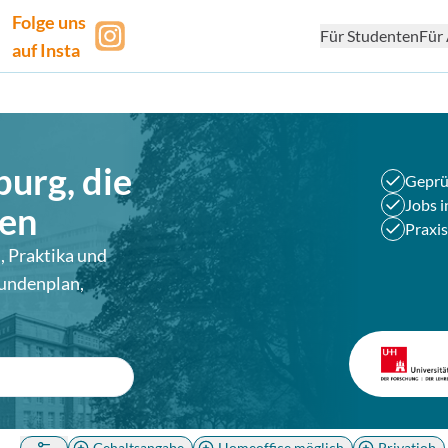
Folge uns
Für Studenten
Für 
auf Insta
burg
, die
Geprü
Jobs i
sen
Praxis
, Praktika und
undenplan,
Gehaltsangabe
Homeoffice möglich
Privatjob