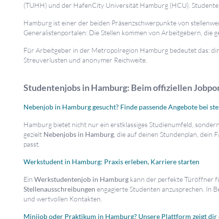
(TUHH) und der HafenCity Universität Hamburg (HCU). Studenten
Hamburg ist einer der beiden Präsenzschwerpunkte von stellenwe
Generalistenportalen: Die Stellen kommen von Arbeitgebern, die g
Für Arbeitgeber in der Metropolregion Hamburg bedeutet das: d
Streuverlusten und anonymer Reichweite.
Studentenjobs in Hamburg: Beim offiziellen Jobpo
Nebenjob in Hamburg gesucht? Finde passende Angebote bei ste
Hamburg bietet nicht nur ein erstklassiges Studienumfeld, sondern
gezielt
Nebenjobs in Hamburg
, die auf deinen Stundenplan, dein 
passt.
Werkstudent in Hamburg: Praxis erleben, Karriere starten
Ein
Werkstudentenjob in Hamburg
kann der perfekte Türöffner 
Stellenausschreibungen
engagierte Studenten anzusprechen. In Be
und wertvollen Kontakten.
Minijob oder Praktikum in Hamburg? Unsere Plattform zeigt di