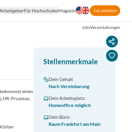
Arbeitgeber
Für Hochschulen
Magazin
Job anbieten
Jobs
Veranstaltungen
Stellenmerkmale
Dein Gehalt
Nach Vereinbarung
, bekommst einen
Dein Arbeitsplatz:
g, HR-Prozesse,
Homeoffice möglich
Dein Büro:
Raum Frankfurt am Main
 Körber