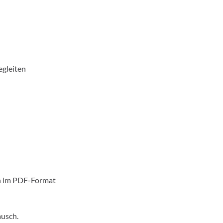
egleiten
en im PDF-Format
ausch.