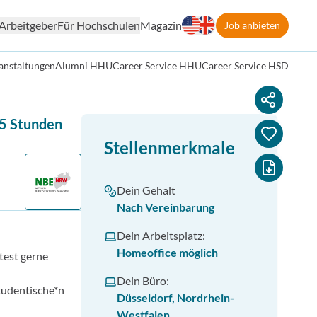
Arbeitgeber
Für Hochschulen
Magazin
Job anbieten
anstaltungen
Alumni HHU
Career Service HHU
Career Service HSD
15 Stunden
Stellenmerkmale
Dein Gehalt
Nach Vereinbarung
Dein Arbeitsplatz:
Homeoffice möglich
test gerne
Dein Büro:
tudentische*n
Düsseldorf, Nordrhein-
Westfalen