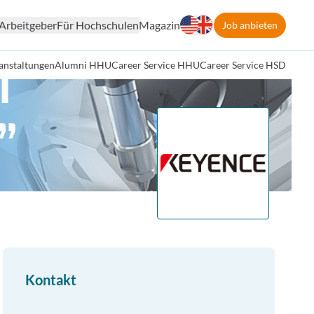
Arbeitgeber
Für Hochschulen
Magazin
Job anbieten
anstaltungen
Alumni HHU
Career Service HHU
Career Service HSD
Kontakt