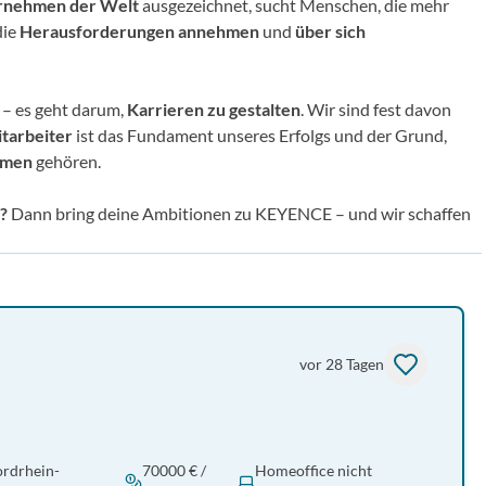
ernehmen der Welt
ausgezeichnet, sucht Menschen, die mehr
die
Herausforderungen annehmen
und
über sich
 – es geht darum,
Karrieren zu gestalten
. Wir sind fest davon
itarbeiter
ist das Fundament unseres Erfolgs und der Grund,
hmen
gehören.
n?
Dann bring deine Ambitionen zu KEYENCE – und wir schaffen
vor 28 Tagen
ordrhein-
70000 € /
Homeoffice nicht