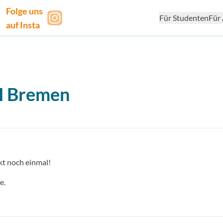
Folge uns
Für Studenten
Für 
auf Insta
H
Bremen
kt noch einmal!
e.