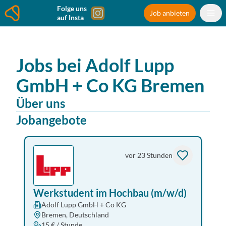
Folge uns
Job anbieten
auf Insta
Jobs bei
Adolf Lupp
GmbH + Co KG
Bremen
Über uns
Jobangebote
vor 23 Stunden
Werkstudent im Hochbau (m/w/d)
Adolf Lupp GmbH + Co KG
Bremen, Deutschland
15 € / Stunde