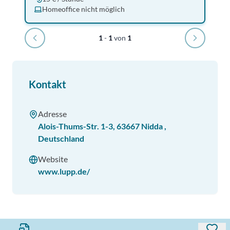
Homeoffice nicht möglich
1
-
1
von
1
Kontakt
Adresse
Alois-Thums-Str. 1-3
,
63667
Nidda
,
Deutschland
Website
www.lupp.de/