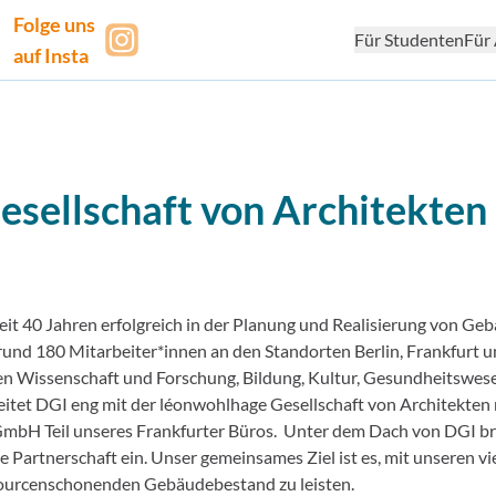
Folge uns
Für Studenten
Für 
auf Insta
sellschaft von Architekten
eit 40 Jahren erfolgreich in der Planung und Realisierung von Ge
und 180 Mitarbeiter*innen an den Standorten Berlin, Frankfurt 
hen Wissenschaft und Forschung, Bildung, Kultur, Gesundheitswes
eitet DGI eng mit der léonwohlhage Gesellschaft von Architekte
 GmbH Teil unseres Frankfurter Büros. Unter dem Dach von DGI b
e Partnerschaft ein. Unser gemeinsames Ziel ist es, mit unseren vie
ssourcenschonenden Gebäudebestand zu leisten.