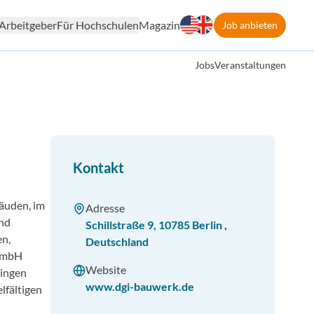
Arbeitgeber
Für Hochschulen
Magazin
Job anbieten
Jobs
Veranstaltungen
Kontakt
bäuden, im
Adresse
und
Schillstraße 9
,
10785
Berlin
,
en,
Deutschland
n mbH
Website
ringen
www.dgi-bauwerk.de
lfältigen