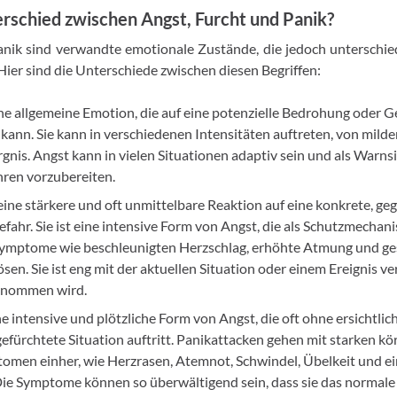
erschied zwischen Angst, Furcht und Panik?
anik sind verwandte emotionale Zustände, die jedoch unterschi
Hier sind die Unterschiede zwischen diesen Begriffen:
ne allgemeine Emotion, die auf eine potenzielle Bedrohung oder Gef
 kann. Sie kann in verschiedenen Intensitäten auftreten, von mil
rgnis. Angst kann in vielen Situationen adaptiv sein und als Warns
hren vorzubereiten.
eine stärkere und oft unmittelbare Reaktion auf eine konkrete, g
ahr. Sie ist eine intensive Form von Angst, die als Schutzmechan
Symptome wie beschleunigten Herzschlag, erhöhte Atmung und ge
en. Sie ist eng mit der aktuellen Situation oder einem Ereignis ve
enommen wird.
ne intensive und plötzliche Form von Angst, die oft ohne ersichtli
gefürchtete Situation auftritt. Panikattacken gehen mit starken kö
omen einher, wie Herzrasen, Atemnot, Schwindel, Übelkeit und ei
Die Symptome können so überwältigend sein, dass sie das normale