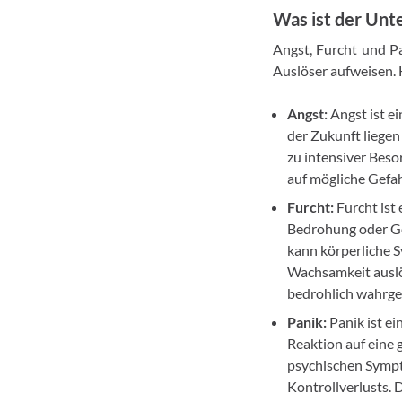
Was ist der Unt
Angst, Furcht und P
Auslöser aufweisen. 
Angst:
Angst ist ei
der Zukunft liegen
zu intensiver Beso
auf mögliche Gefa
Furcht:
Furcht ist 
Bedrohung oder Gef
kann körperliche 
Wachsamkeit auslös
bedrohlich wahrg
Panik:
Panik ist ei
Reaktion auf eine 
psychischen Sympt
Kontrollverlusts. 