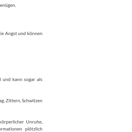
genügen.
die Angst und können
l und kann sogar als
g, Zittern, Schwitzen
örperlicher Unruhe,
rmationen plötzlich