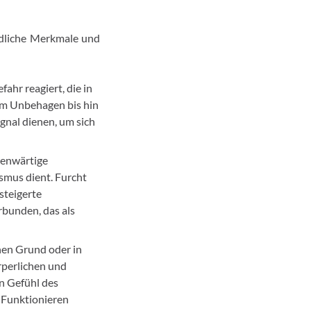
edliche Merkmale und
ahr reagiert, die in
dem Unbehagen bis hin
ignal dienen, um sich
egenwärtige
ismus dient. Furcht
steigerte
rbunden, das als
chen Grund oder in
rperlichen und
n Gefühl des
 Funktionieren